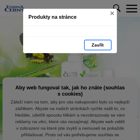
×
Produkty na stránce
Zavřít
Aby web fungoval tak, jak ho znáte (souhlas
s cookies)
Záleží nám na tom, aby pro vás nakupování bylo co nejlepší
zážitkem. Abyste na našich stránkách rychle našli to, co
hledáte, ušetřili spoustu klikání a nezobrazovaly se vám
reklamy na věci, které vás nezajímají. Abyste web viděli
v zobrazení na které jste zvyklí a nemuseli se pokaždé
přihlašovat. Proto od vás potřebujeme souhlas se