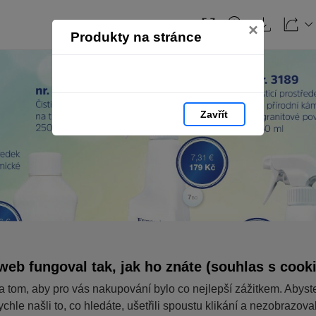
×
Produkty na stránce
Zavřít
web fungoval tak, jak ho znáte (souhlas s cook
a tom, aby pro vás nakupování bylo co nejlepší zážitkem. Abyst
ychle našli to, co hledáte, ušetřili spoustu klikání a nezobrazov