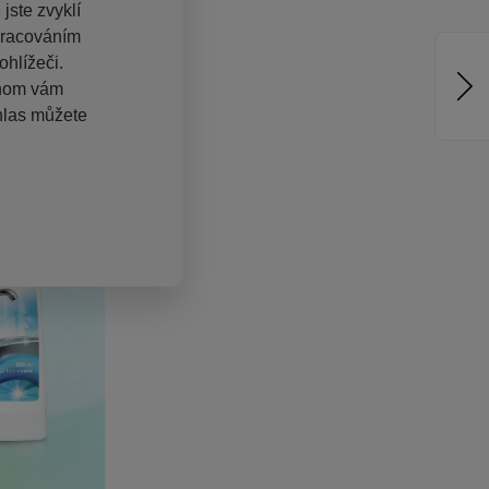
jste zvyklí
pracováním
hlížeči.
chom vám
hlas můžete