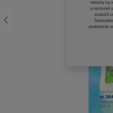
reklamy na vě
a nemuseli s
souborů co
Stisknutím
poskytovali s