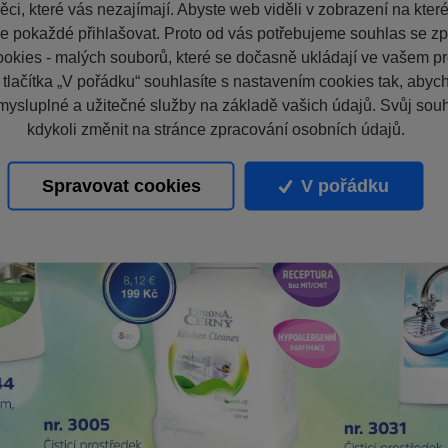
ci, které vás nezajímají. Abyste web viděli v zobrazení na které 
e pokaždé přihlašovat. Proto od vás potřebujeme souhlas se z
okies - malých souborů, které se dočasně ukládají ve vašem pro
 tlačítka „V pořádku“ souhlasíte s nastavením cookies tak, aby
mysluplné a užitečné služby na základě vašich údajů. Svůj sou
kdykoli změnit na stránce zpracování osobních údajů.
Spravovat cookies
V pořádku