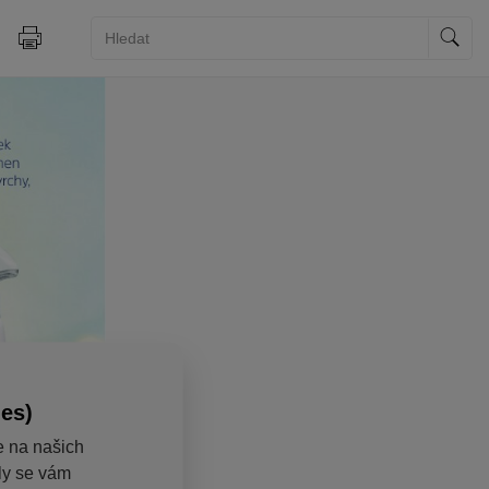
ies)
e na našich
aly se vám