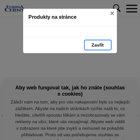
×
Produkty na stránce
Zavřít
Aby web fungoval tak, jak ho znáte (souhlas
s cookies)
Záleží nám na tom, aby pro vás nakupování bylo co nejlepší
zážitkem. Abyste na našich stránkách rychle našli to, co
hledáte, ušetřili spoustu klikání a nezobrazovaly se vám
reklamy na věci, které vás nezajímají. Abyste web viděli
v zobrazení na které jste zvyklí a nemuseli se pokaždé
přihlašovat. Proto od vás potřebujeme souhlas se