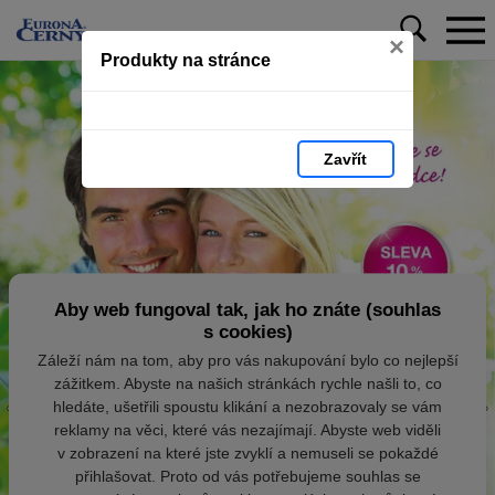
×
Produkty na stránce
Zavřít
Aby web fungoval tak, jak ho znáte (souhlas
s cookies)
Záleží nám na tom, aby pro vás nakupování bylo co nejlepší
zážitkem. Abyste na našich stránkách rychle našli to, co
hledáte, ušetřili spoustu klikání a nezobrazovaly se vám
reklamy na věci, které vás nezajímají. Abyste web viděli
v zobrazení na které jste zvyklí a nemuseli se pokaždé
přihlašovat. Proto od vás potřebujeme souhlas se