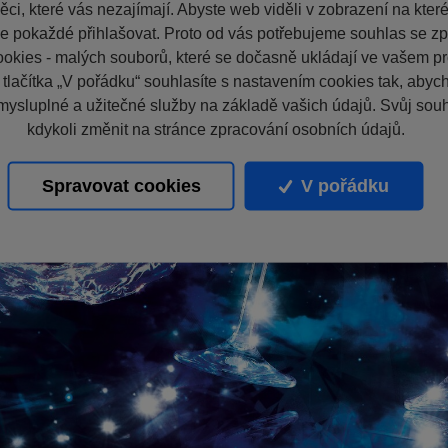
ci, které vás nezajímají. Abyste web viděli v zobrazení na které 
e pokaždé přihlašovat. Proto od vás potřebujeme souhlas se z
okies - malých souborů, které se dočasně ukládají ve vašem pro
 tlačítka „V pořádku“ souhlasíte s nastavením cookies tak, aby
mysluplné a užitečné služby na základě vašich údajů. Svůj sou
kdykoli změnit na stránce zpracování osobních údajů.
Spravovat cookies
V pořádku