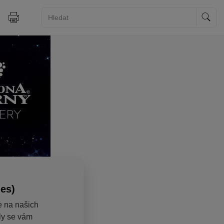
ies)
e na našich
aly se vám