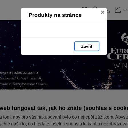
×
Produkty na stránce
Zavřít
web fungoval tak, jak ho znáte (souhlas s cook
a tom, aby pro vás nakupování bylo co nejlepší zážitkem. Abyst
ychle našli to, co hledáte, ušetřili spoustu klikání a nezobrazov