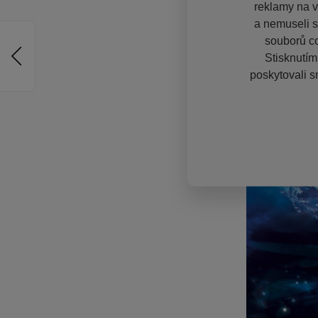
reklamy na vě
a nemuseli s
souborů co
Stisknutím
poskytovali s