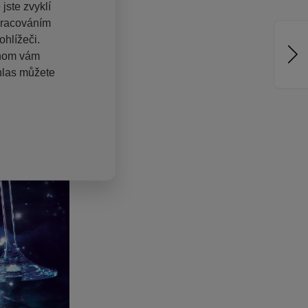
jste zvyklí
pracováním
hlížeči.
chom vám
hlas můžete