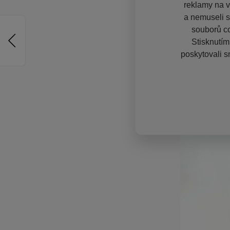
reklamy na vě
a nemuseli s
souborů co
Stisknutím
poskytovali s