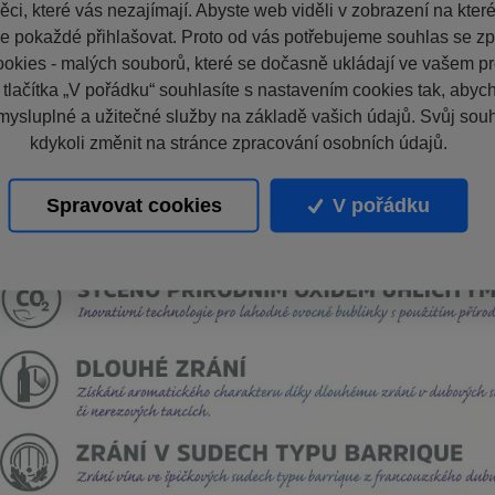
ci, které vás nezajímají. Abyste web viděli v zobrazení na které 
e pokaždé přihlašovat. Proto od vás potřebujeme souhlas se z
okies - malých souborů, které se dočasně ukládají ve vašem pro
 tlačítka „V pořádku“ souhlasíte s nastavením cookies tak, aby
mysluplné a užitečné služby na základě vašich údajů. Svůj sou
kdykoli změnit na stránce zpracování osobních údajů.
Spravovat cookies
V pořádku