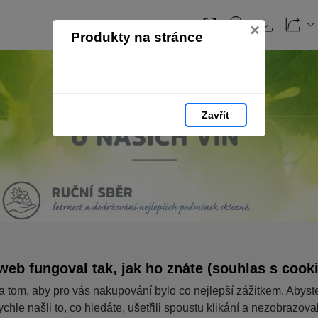
×
Produkty na stránce
Zavřít
web fungoval tak, jak ho znáte (souhlas s cook
a tom, aby pro vás nakupování bylo co nejlepší zážitkem. Abyst
ychle našli to, co hledáte, ušetřili spoustu klikání a nezobrazov