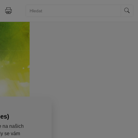
ies)
e na našich
aly se vám