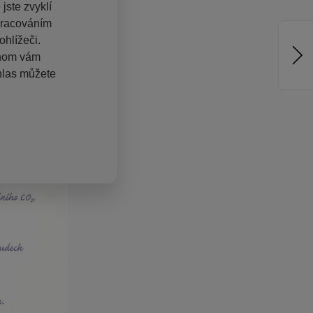
jste zvyklí
pracováním
hlížeči.
chom vám
hlas můžete