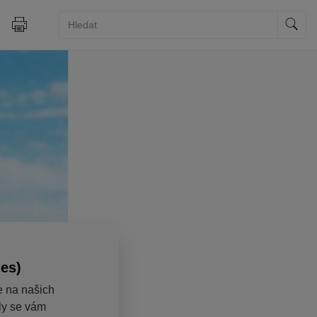
ies)
e na našich
aly se vám