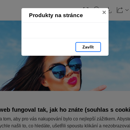
×
Produkty na stránce
Zavřít
web fungoval tak, jak ho znáte (souhlas s cook
a tom, aby pro vás nakupování bylo co nejlepší zážitkem. Abyst
ychle našli to, co hledáte, ušetřili spoustu klikání a nezobrazov