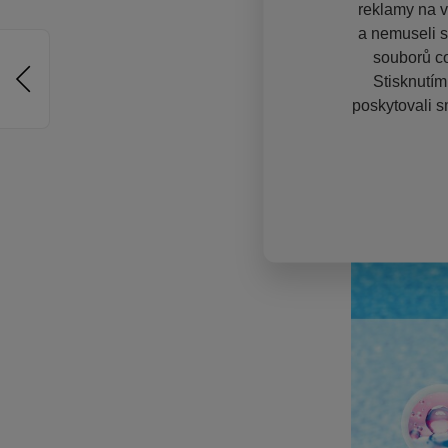
reklamy na vě
a nemuseli s
souborů co
Stisknutím
poskytovali s