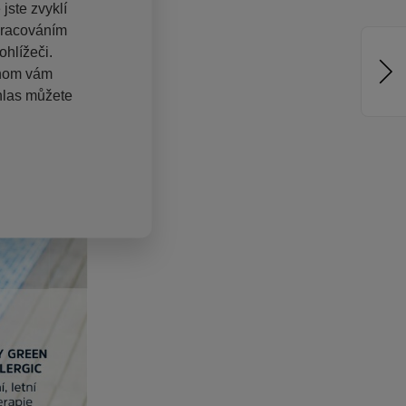
jste zvyklí
pracováním
hlížeči.
chom vám
hlas můžete