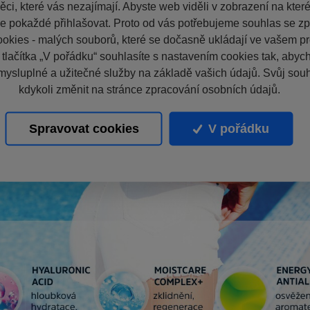
ci, které vás nezajímají. Abyste web viděli v zobrazení na které 
e pokaždé přihlašovat. Proto od vás potřebujeme souhlas se z
okies - malých souborů, které se dočasně ukládají ve vašem pro
 tlačítka „V pořádku“ souhlasíte s nastavením cookies tak, aby
mysluplné a užitečné služby na základě vašich údajů. Svůj sou
kdykoli změnit na stránce zpracování osobních údajů.
Spravovat cookies
V pořádku