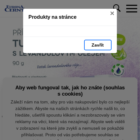
×
Produkty na stránce
Zavřít
Aby web fungoval tak, jak ho znáte (souhlas
s cookies)
Záleží nám na tom, aby pro vás nakupování bylo co nejlepší
zážitkem. Abyste na našich stránkách rychle našli to, co
hledáte, ušetřili spoustu klikání a nezobrazovaly se vám
reklamy na věci, které vás nezajímají. Abyste web viděli
v zobrazení na které jste zvyklí a nemuseli se pokaždé
přihlašovat. Proto od vás potřebujeme souhlas se