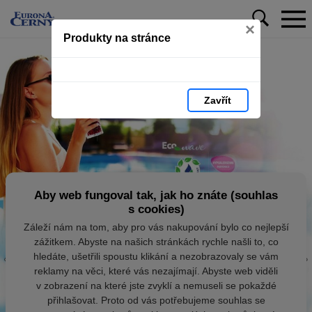
×
Produkty na stránce
Zavřít
Aby web fungoval tak, jak ho znáte (souhlas
s cookies)
Záleží nám na tom, aby pro vás nakupování bylo co nejlepší
zážitkem. Abyste na našich stránkách rychle našli to, co
hledáte, ušetřili spoustu klikání a nezobrazovaly se vám
reklamy na věci, které vás nezajímají. Abyste web viděli
v zobrazení na které jste zvyklí a nemuseli se pokaždé
přihlašovat. Proto od vás potřebujeme souhlas se