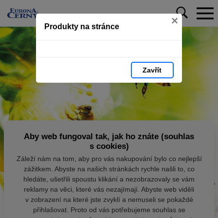
×
Produkty na stránce
Zavřít
Aby web fungoval tak, jak ho znáte (souhlas
s cookies)
Záleží nám na tom, aby pro vás nakupování bylo co nejlepší
zážitkem. Abyste na našich stránkách rychle našli to, co
hledáte, ušetřili spoustu klikání a nezobrazovaly se vám
reklamy na věci, které vás nezajímají. Abyste web viděli
v zobrazení na které jste zvyklí a nemuseli se pokaždé
přihlašovat. Proto od vás potřebujeme souhlas se