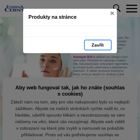
×
Produkty na stránce
Zavřít
Aby web fungoval tak, jak ho znáte (souhlas
s cookies)
Záleží nám na tom, aby pro vás nakupování bylo co nejlepší
zážitkem. Abyste na našich stránkách rychle našli to, co
hledáte, ušetřili spoustu klikání a nezobrazovaly se vám
reklamy na věci, které vás nezajímají. Abyste web viděli
v zobrazení na které jste zvyklí a nemuseli se pokaždé
přihlašovat. Proto od vás potřebujeme souhlas se