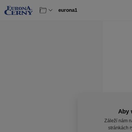
eurona1
Aby 
Záleží nám n
stránkách r