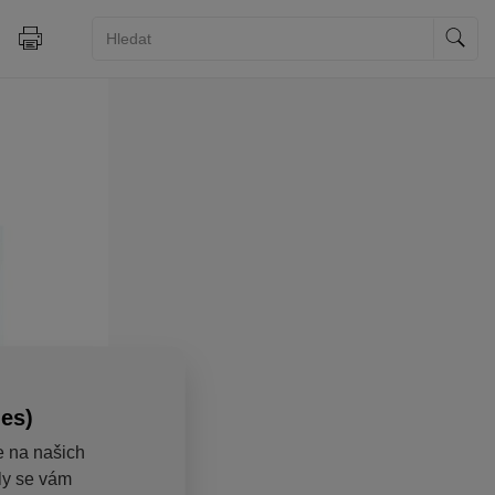
ies)
e na našich
aly se vám