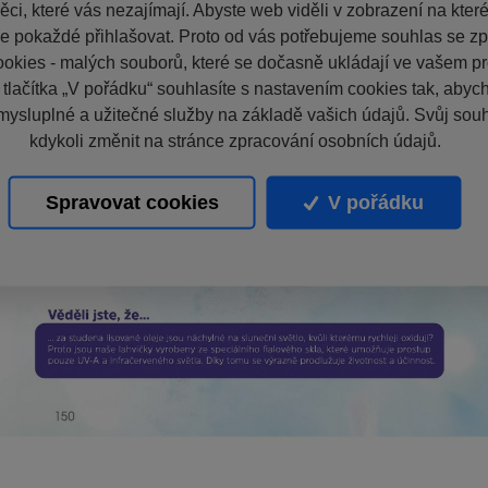
ci, které vás nezajímají. Abyste web viděli v zobrazení na které 
e pokaždé přihlašovat. Proto od vás potřebujeme souhlas se z
okies - malých souborů, které se dočasně ukládají ve vašem pro
 tlačítka „V pořádku“ souhlasíte s nastavením cookies tak, aby
mysluplné a užitečné služby na základě vašich údajů. Svůj sou
kdykoli změnit na stránce zpracování osobních údajů.
Spravovat cookies
V pořádku