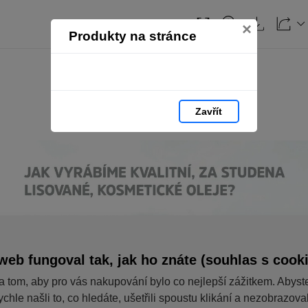
×
Produkty na stránce
Zavřít
web fungoval tak, jak ho znáte (souhlas s cook
a tom, aby pro vás nakupování bylo co nejlepší zážitkem. Abyst
ychle našli to, co hledáte, ušetřili spoustu klikání a nezobrazov