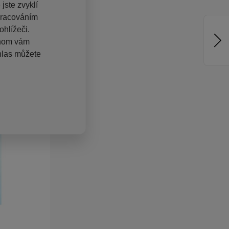
jste zvyklí
pracováním
hlížeči.
chom vám
hlas můžete