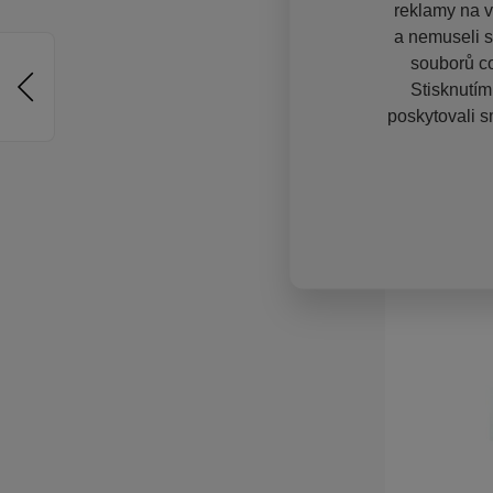
reklamy na vě
a nemuseli s
souborů co
Stisknutím
poskytovali s