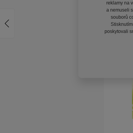
reklamy na vě
a nemuseli s
souborů co
Stisknutím
poskytovali s