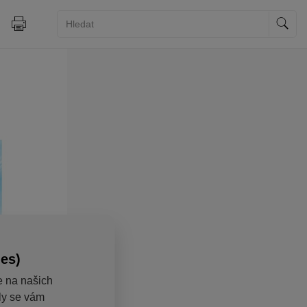
ies)
e na našich
aly se vám