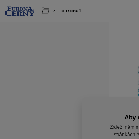
eurona1
Aby 
Záleží nám n
stránkách r