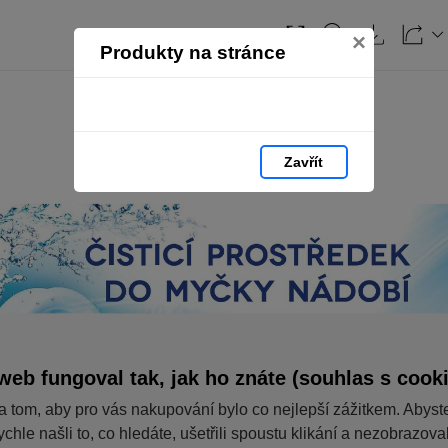
×
Produkty na stránce
Zavřít
web fungoval tak, jak ho znáte (souhlas s cook
a tom, aby pro vás nakupování bylo co nejlepší zážitkem. Abyst
ychle našli to, co hledáte, ušetřili spoustu klikání a nezobrazov