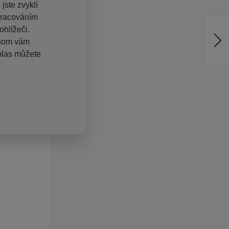
jste zvyklí
pracováním
hlížeči.
chom vám
hlas můžete