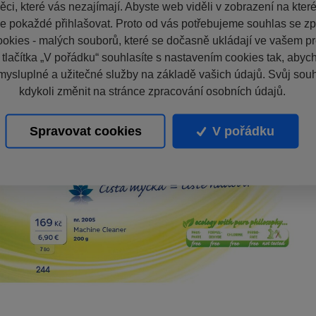
ci, které vás nezajímají. Abyste web viděli v zobrazení na které 
e pokaždé přihlašovat. Proto od vás potřebujeme souhlas se z
okies - malých souborů, které se dočasně ukládají ve vašem pro
 tlačítka „V pořádku“ souhlasíte s nastavením cookies tak, aby
mysluplné a užitečné služby na základě vašich údajů. Svůj sou
kdykoli změnit na stránce zpracování osobních údajů.
Spravovat cookies
V pořádku