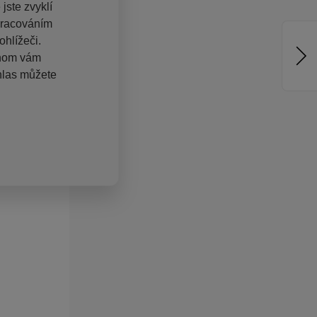
jste zvyklí
pracováním
hlížeči.
chom vám
hlas můžete