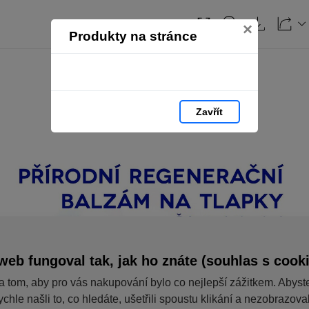
×
Produkty na stránce
Zavřít
web fungoval tak, jak ho znáte (souhlas s cook
a tom, aby pro vás nakupování bylo co nejlepší zážitkem. Abyst
ychle našli to, co hledáte, ušetřili spoustu klikání a nezobrazov