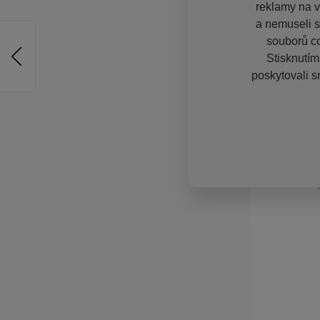
reklamy na vě
a nemuseli s
souborů co
Stisknutím
poskytovali s