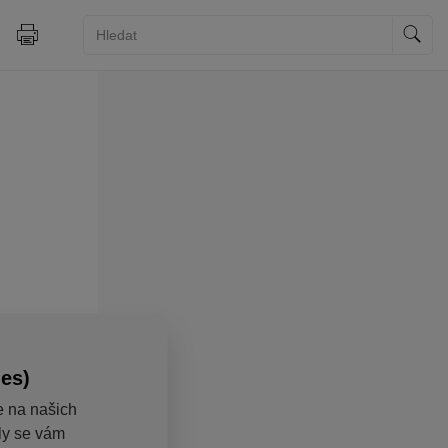
ies)
e na našich
aly se vám