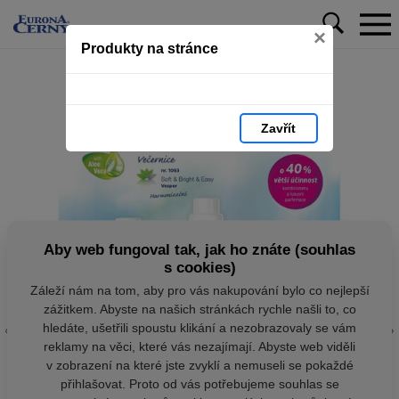
×
Produkty na stránce
Zavřít
Aby web fungoval tak, jak ho znáte (souhlas
s cookies)
Záleží nám na tom, aby pro vás nakupování bylo co nejlepší
zážitkem. Abyste na našich stránkách rychle našli to, co
hledáte, ušetřili spoustu klikání a nezobrazovaly se vám
reklamy na věci, které vás nezajímají. Abyste web viděli
v zobrazení na které jste zvyklí a nemuseli se pokaždé
přihlašovat. Proto od vás potřebujeme souhlas se