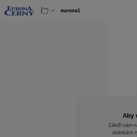
eurona1
Aby 
Záleží nám n
stránkách r