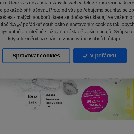
ci, které vás nezajímají. Abyste web viděli v zobrazení na které 
e pokaždé přihlašovat. Proto od vás potřebujeme souhlas se z
okies - malých souborů, které se dočasně ukládají ve vašem pro
 tlačítka „V pořádku“ souhlasíte s nastavením cookies tak, aby
mysluplné a užitečné služby na základě vašich údajů. Svůj sou
kdykoli změnit na stránce zpracování osobních údajů.
Spravovat cookies
V pořádku