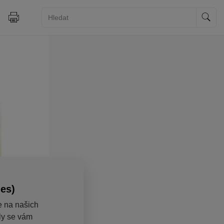
ies)
e na našich
aly se vám