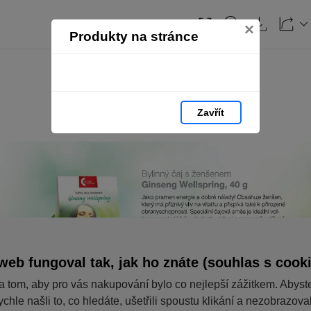
×
Produkty na stránce
Zavřít
web fungoval tak, jak ho znáte (souhlas s cook
a tom, aby pro vás nakupování bylo co nejlepší zážitkem. Abyst
ychle našli to, co hledáte, ušetřili spoustu klikání a nezobrazov