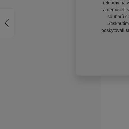
reklamy na vě
a nemuseli s
souborů co
Stisknutím
poskytovali s