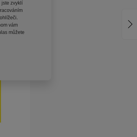
jste zvyklí
pracováním
hlížeči.
chom vám
hlas můžete