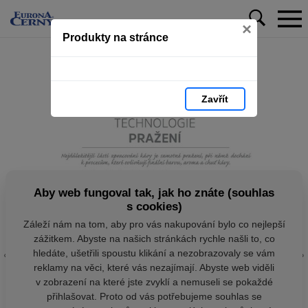
×
Produkty na stránce
Zavřít
Aby web fungoval tak, jak ho znáte (souhlas
s cookies)
Záleží nám na tom, aby pro vás nakupování bylo co nejlepší
zážitkem. Abyste na našich stránkách rychle našli to, co
hledáte, ušetřili spoustu klikání a nezobrazovaly se vám
reklamy na věci, které vás nezajímají. Abyste web viděli
v zobrazení na které jste zvyklí a nemuseli se pokaždé
přihlašovat. Proto od vás potřebujeme souhlas se