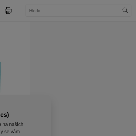
ies)
e na našich
aly se vám