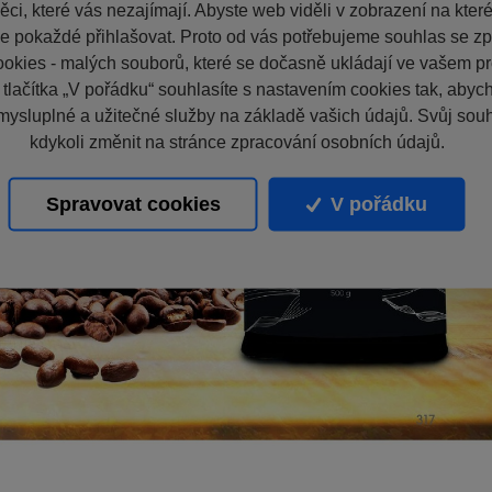
ci, které vás nezajímají. Abyste web viděli v zobrazení na které 
e pokaždé přihlašovat. Proto od vás potřebujeme souhlas se z
okies - malých souborů, které se dočasně ukládají ve vašem pro
 tlačítka „V pořádku“ souhlasíte s nastavením cookies tak, aby
mysluplné a užitečné služby na základě vašich údajů. Svůj sou
kdykoli změnit na stránce zpracování osobních údajů.
Spravovat cookies
V pořádku