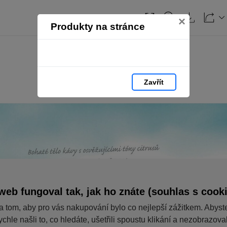
×
Produkty na stránce
Zavřít
web fungoval tak, jak ho znáte (souhlas s cook
a tom, aby pro vás nakupování bylo co nejlepší zážitkem. Abyst
ychle našli to, co hledáte, ušetřili spoustu klikání a nezobrazov