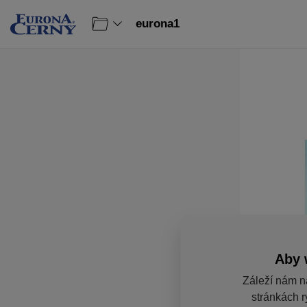
eurona1
Aby 
Záleží nám n
stránkách r