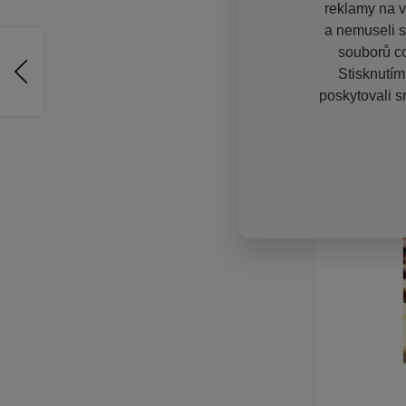
reklamy na vě
a nemuseli s
souborů co
Stisknutím
poskytovali s