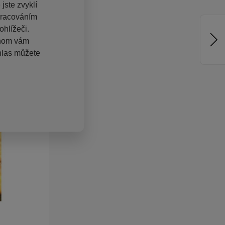
jste zvyklí
pracováním
hlížeči.
chom vám
hlas můžete