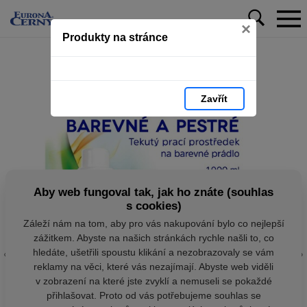
×
Produkty na stránce
Zavřít
Aby web fungoval tak, jak ho znáte (souhlas
s cookies)
Záleží nám na tom, aby pro vás nakupování bylo co nejlepší
zážitkem. Abyste na našich stránkách rychle našli to, co
hledáte, ušetřili spoustu klikání a nezobrazovaly se vám
reklamy na věci, které vás nezajímají. Abyste web viděli
v zobrazení na které jste zvyklí a nemuseli se pokaždé
přihlašovat. Proto od vás potřebujeme souhlas se