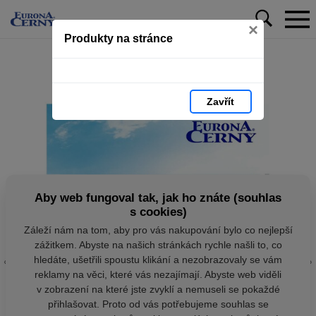
×
Produkty na stránce
Zavřít
Aby web fungoval tak, jak ho znáte (souhlas
s cookies)
Záleží nám na tom, aby pro vás nakupování bylo co nejlepší
zážitkem. Abyste na našich stránkách rychle našli to, co
hledáte, ušetřili spoustu klikání a nezobrazovaly se vám
reklamy na věci, které vás nezajímají. Abyste web viděli
v zobrazení na které jste zvyklí a nemuseli se pokaždé
přihlašovat. Proto od vás potřebujeme souhlas se