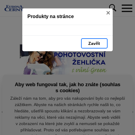
×
Produkty na stránce
Zavřít
Aby web fungoval tak, jak ho znáte (souhlas
s cookies)
Záleží nám na tom, aby pro vás nakupování bylo co nejlepší
zážitkem. Abyste na našich stránkách rychle našli to, co
hledáte, ušetřili spoustu klikání a nezobrazovaly se vám
reklamy na věci, které vás nezajímají. Abyste web viděli
v zobrazení na které jste zvyklí a nemuseli se pokaždé
přihlašovat. Proto od vás potřebujeme souhlas se