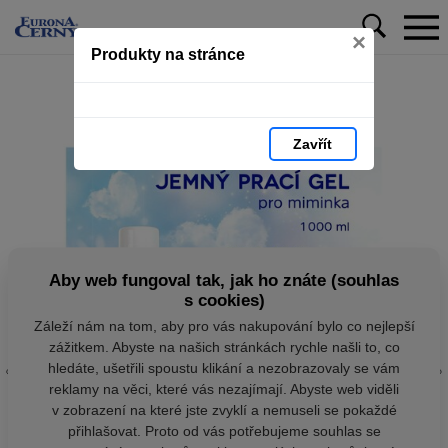
×
Produkty na stránce
Zavřít
Aby web fungoval tak, jak ho znáte (souhlas
s cookies)
Záleží nám na tom, aby pro vás nakupování bylo co nejlepší
zážitkem. Abyste na našich stránkách rychle našli to, co
hledáte, ušetřili spoustu klikání a nezobrazovaly se vám
reklamy na věci, které vás nezajímají. Abyste web viděli
v zobrazení na které jste zvyklí a nemuseli se pokaždé
přihlašovat. Proto od vás potřebujeme souhlas se