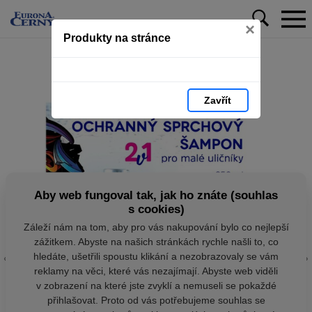
×
Produkty na stránce
Zavřít
Aby web fungoval tak, jak ho znáte (souhlas
s cookies)
Záleží nám na tom, aby pro vás nakupování bylo co nejlepší
zážitkem. Abyste na našich stránkách rychle našli to, co
hledáte, ušetřili spoustu klikání a nezobrazovaly se vám
reklamy na věci, které vás nezajímají. Abyste web viděli
v zobrazení na které jste zvyklí a nemuseli se pokaždé
přihlašovat. Proto od vás potřebujeme souhlas se