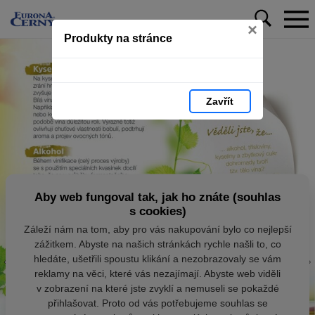
×
Produkty na stránce
Zavřít
Aby web fungoval tak, jak ho znáte (souhlas
s cookies)
Záleží nám na tom, aby pro vás nakupování bylo co nejlepší
zážitkem. Abyste na našich stránkách rychle našli to, co
hledáte, ušetřili spoustu klikání a nezobrazovaly se vám
reklamy na věci, které vás nezajímají. Abyste web viděli
v zobrazení na které jste zvyklí a nemuseli se pokaždé
přihlašovat. Proto od vás potřebujeme souhlas se