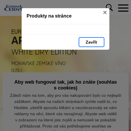
×
Produkty na stránce
Zavřít
Aby web fungoval tak, jak ho znáte (souhlas
s cookies)
Záleží nám na tom, aby pro vás nakupování bylo co nejlepší
zážitkem. Abyste na našich stránkách rychle našli to, co
hledáte, ušetřili spoustu klikání a nezobrazovaly se vám
reklamy na věci, které vás nezajímají. Abyste web viděli
v zobrazení na které jste zvyklí a nemuseli se pokaždé
přihlašovat. Proto od vás potřebujeme souhlas se