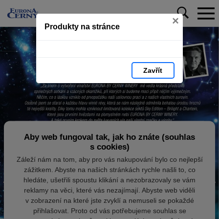
×
Produkty na stránce
Zavřít
Aby web fungoval tak, jak ho znáte (souhlas
s cookies)
Záleží nám na tom, aby pro vás nakupování bylo co nejlepší
zážitkem. Abyste na našich stránkách rychle našli to, co
hledáte, ušetřili spoustu klikání a nezobrazovaly se vám
reklamy na věci, které vás nezajímají. Abyste web viděli
v zobrazení na které jste zvyklí a nemuseli se pokaždé
přihlašovat. Proto od vás potřebujeme souhlas se