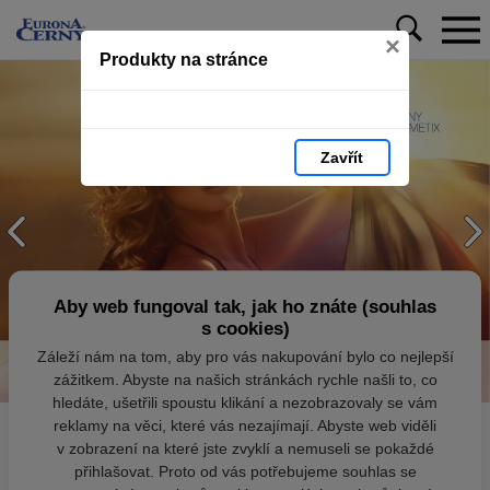
×
Produkty na stránce
Zavřít
Aby web fungoval tak, jak ho znáte (souhlas
s cookies)
Záleží nám na tom, aby pro vás nakupování bylo co nejlepší
zážitkem. Abyste na našich stránkách rychle našli to, co
hledáte, ušetřili spoustu klikání a nezobrazovaly se vám
reklamy na věci, které vás nezajímají. Abyste web viděli
v zobrazení na které jste zvyklí a nemuseli se pokaždé
přihlašovat. Proto od vás potřebujeme souhlas se