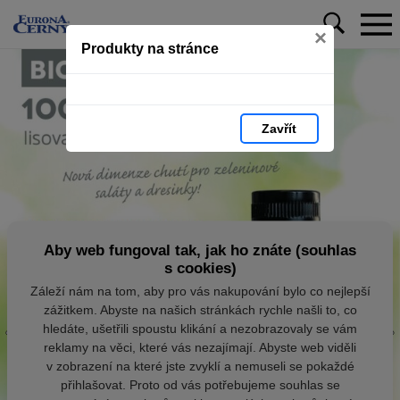
×
Produkty na stránce
Zavřít
Aby web fungoval tak, jak ho znáte (souhlas
s cookies)
Záleží nám na tom, aby pro vás nakupování bylo co nejlepší
zážitkem. Abyste na našich stránkách rychle našli to, co
hledáte, ušetřili spoustu klikání a nezobrazovaly se vám
reklamy na věci, které vás nezajímají. Abyste web viděli
v zobrazení na které jste zvyklí a nemuseli se pokaždé
přihlašovat. Proto od vás potřebujeme souhlas se