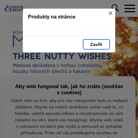
×
Produkty na stránce
Zavřít
Aby web fungoval tak, jak ho znáte (souhlas
s cookies)
Záleží nám na tom, aby pro vás nakupování bylo co nejlepší
zážitkem. Abyste na našich stránkách rychle našli to, co
hledáte, ušetřili spoustu klikání a nezobrazovaly se vám
reklamy na věci, které vás nezajímají. Abyste web viděli
v zobrazení na které jste zvyklí a nemuseli se pokaždé
přihlašovat. Proto od vás potřebujeme souhlas se