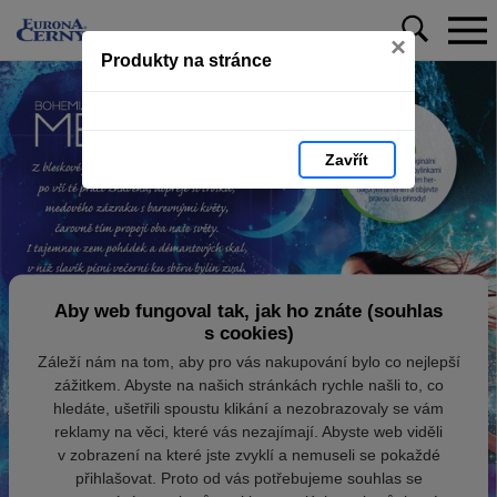
×
Produkty na stránce
Zavřít
Aby web fungoval tak, jak ho znáte (souhlas
s cookies)
Záleží nám na tom, aby pro vás nakupování bylo co nejlepší
zážitkem. Abyste na našich stránkách rychle našli to, co
hledáte, ušetřili spoustu klikání a nezobrazovaly se vám
reklamy na věci, které vás nezajímají. Abyste web viděli
v zobrazení na které jste zvyklí a nemuseli se pokaždé
přihlašovat. Proto od vás potřebujeme souhlas se