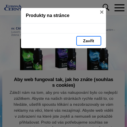
×
Produkty na stránce
Zavřít
Aby web fungoval tak, jak ho znáte (souhlas
s cookies)
Záleží nám na tom, aby pro vás nakupování bylo co nejlepší
zážitkem. Abyste na našich stránkách rychle našli to, co
hledáte, ušetřili spoustu klikání a nezobrazovaly se vám
reklamy na věci, které vás nezajímají. Abyste web viděli
v zobrazení na které jste zvyklí a nemuseli se pokaždé
přihlašovat. Proto od vás potřebujeme souhlas se