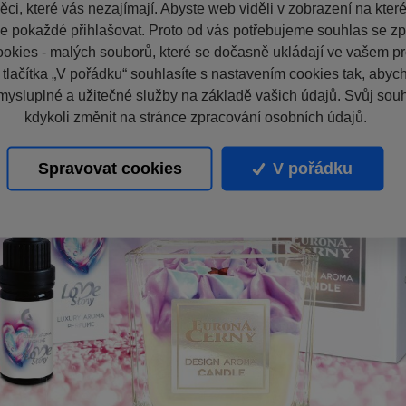
ci, které vás nezajímají. Abyste web viděli v zobrazení na které 
e pokaždé přihlašovat. Proto od vás potřebujeme souhlas se z
okies - malých souborů, které se dočasně ukládají ve vašem pro
 tlačítka „V pořádku“ souhlasíte s nastavením cookies tak, aby
mysluplné a užitečné služby na základě vašich údajů. Svůj sou
kdykoli změnit na stránce zpracování osobních údajů.
Spravovat cookies
V pořádku