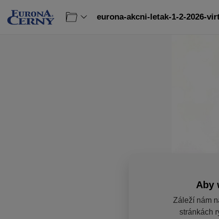
eurona-akcni-letak-1-2-2026-vir
Aby 
Záleží nám n
stránkách r