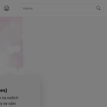
ies)
e na našich
aly se vám