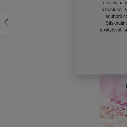
reklamy na vě
a nemuseli s
souborů co
Stisknutím
poskytovali s