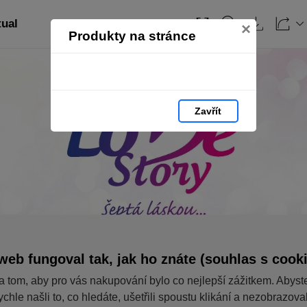
tual
×
Produkty na stránce
Zavřít
web fungoval tak, jak ho znáte (souhlas s cook
a tom, aby pro vás nakupování bylo co nejlepší zážitkem. Abyst
ychle našli to, co hledáte, ušetřili spoustu klikání a nezobrazov