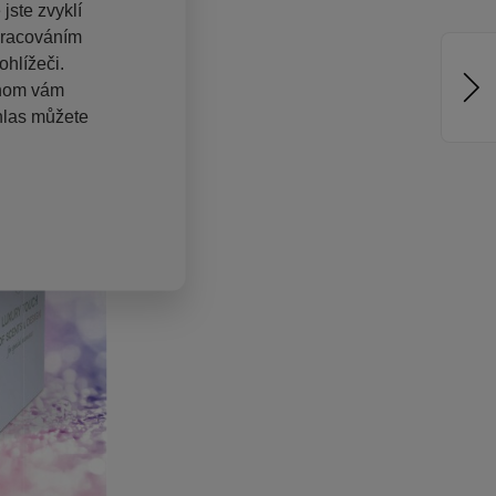
jste zvyklí
pracováním
hlížeči.
chom vám
hlas můžete