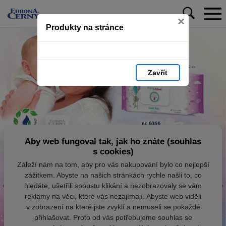
×
Produkty na stránce
Zavřít
Aby web fungoval tak, jak ho znáte (souhlas
s cookies)
Záleží nám na tom, aby pro vás nakupování bylo co nejlepší
zážitkem. Abyste na našich stránkách rychle našli to, co
hledáte, ušetřili spoustu klikání a nezobrazovaly se vám
reklamy na věci, které vás nezajímají. Abyste web viděli
v zobrazení na které jste zvyklí a nemuseli se pokaždé
přihlašovat. Proto od vás potřebujeme souhlas se