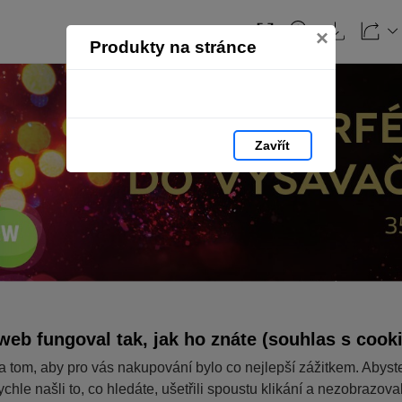
×
Produkty na stránce
Zavřít
web fungoval tak, jak ho znáte (souhlas s cook
a tom, aby pro vás nakupování bylo co nejlepší zážitkem. Abyst
ychle našli to, co hledáte, ušetřili spoustu klikání a nezobrazov