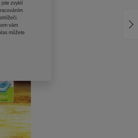
jste zvyklí
pracováním
hlížeči.
chom vám
hlas můžete