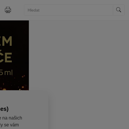
ies)
e na našich
aly se vám