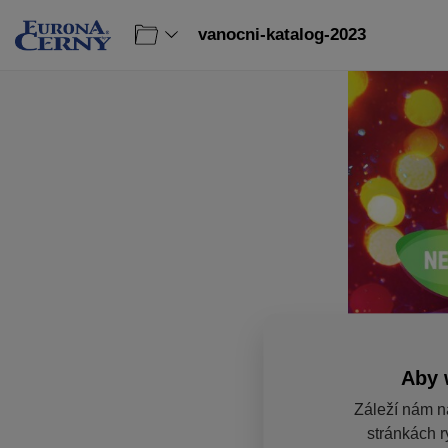
vanocni-katalog-2023
Aby 
Záleží nám n
stránkách r