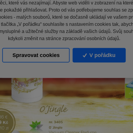
ci, které vás nezajímají. Abyste web viděli v zobrazení na které 
e pokaždé přihlašovat. Proto od vás potřebujeme souhlas se z
okies - malých souborů, které se dočasně ukládají ve vašem pro
 tlačítka „V pořádku“ souhlasíte s nastavením cookies tak, aby
mysluplné a užitečné služby na základě vašich údajů. Svůj sou
kdykoli změnit na stránce zpracování osobních údajů.
Spravovat cookies
V pořádku