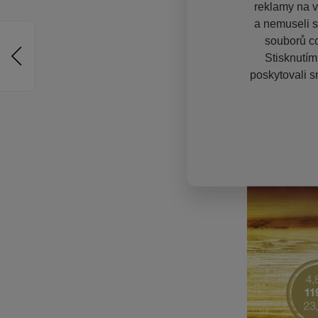
reklamy na vě
a nemuseli s
souborů co
Stisknutím
poskytovali s