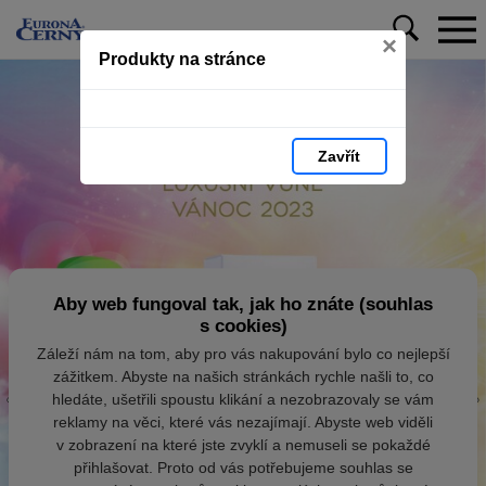
×
Produkty na stránce
Zavřít
Aby web fungoval tak, jak ho znáte (souhlas
s cookies)
Záleží nám na tom, aby pro vás nakupování bylo co nejlepší
zážitkem. Abyste na našich stránkách rychle našli to, co
hledáte, ušetřili spoustu klikání a nezobrazovaly se vám
reklamy na věci, které vás nezajímají. Abyste web viděli
v zobrazení na které jste zvyklí a nemuseli se pokaždé
přihlašovat. Proto od vás potřebujeme souhlas se