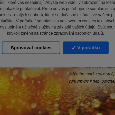
ci, které vás nezajímají. Abyste web viděli v zobrazení na které 
e pokaždé přihlašovat. Proto od vás potřebujeme souhlas se z
okies - malých souborů, které se dočasně ukládají ve vašem pro
 tlačítka „V pořádku“ souhlasíte s nastavením cookies tak, aby
mysluplné a užitečné služby na základě vašich údajů. Svůj sou
kdykoli změnit na stránce zpracování osobních údajů.
Spravovat cookies
V pořádku