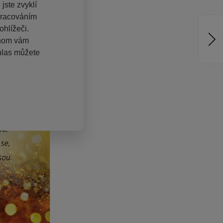
jste zvyklí
pracováním
hlížeči.
chom vám
hlas můžete