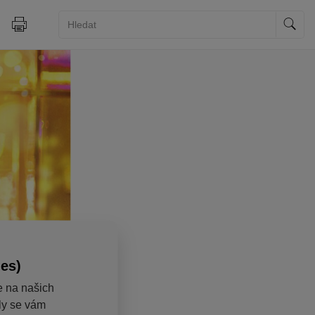
ies)
e na našich
aly se vám