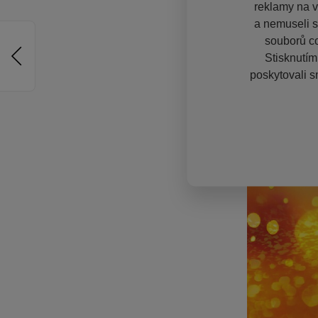
reklamy na vě
a nemuseli s
souborů co
Stisknutím
poskytovali s