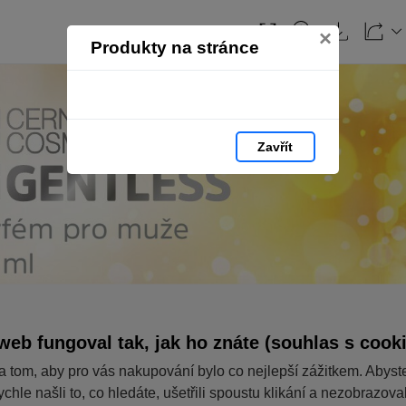
×
Produkty na stránce
Zavřít
web fungoval tak, jak ho znáte (souhlas s cook
a tom, aby pro vás nakupování bylo co nejlepší zážitkem. Abyst
ychle našli to, co hledáte, ušetřili spoustu klikání a nezobrazov