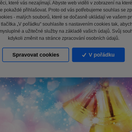
ci, které vás nezajímají. Abyste web viděli v zobrazení na které 
e pokaždé přihlašovat. Proto od vás potřebujeme souhlas se z
okies - malých souborů, které se dočasně ukládají ve vašem pro
 tlačítka „V pořádku“ souhlasíte s nastavením cookies tak, aby
mysluplné a užitečné služby na základě vašich údajů. Svůj sou
kdykoli změnit na stránce zpracování osobních údajů.
Spravovat cookies
V pořádku