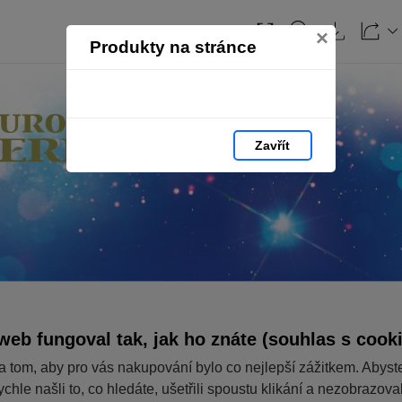
×
Produkty na stránce
Zavřít
web fungoval tak, jak ho znáte (souhlas s cook
a tom, aby pro vás nakupování bylo co nejlepší zážitkem. Abyst
ychle našli to, co hledáte, ušetřili spoustu klikání a nezobrazov