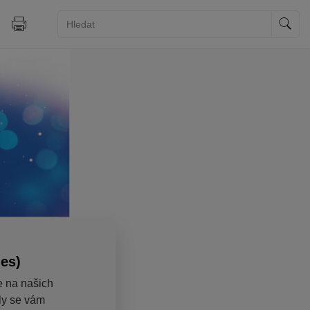
ies)
e na našich
aly se vám