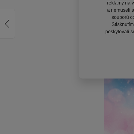
reklamy na vě
a nemuseli s
souborů co
Stisknutím
poskytovali s