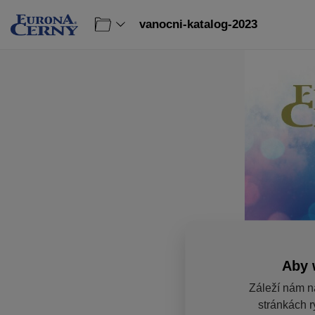
vanocni-katalog-2023
Aby 
Záleží nám n
stránkách r