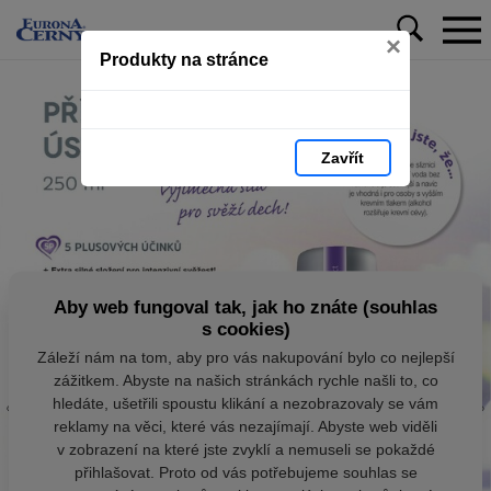
×
Produkty na stránce
Zavřít
Aby web fungoval tak, jak ho znáte (souhlas
s cookies)
Záleží nám na tom, aby pro vás nakupování bylo co nejlepší
zážitkem. Abyste na našich stránkách rychle našli to, co
hledáte, ušetřili spoustu klikání a nezobrazovaly se vám
reklamy na věci, které vás nezajímají. Abyste web viděli
v zobrazení na které jste zvyklí a nemuseli se pokaždé
přihlašovat. Proto od vás potřebujeme souhlas se