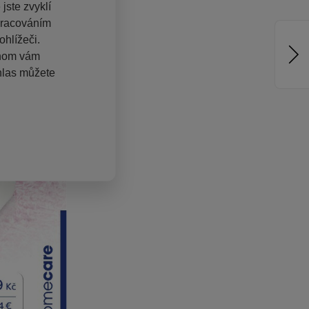
jste zvyklí
pracováním
hlížeči.
chom vám
hlas můžete