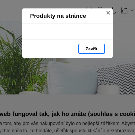
×
Produkty na stránce
Zavřít
web fungoval tak, jak ho znáte (souhlas s cook
a tom, aby pro vás nakupování bylo co nejlepší zážitkem. Abyst
ychle našli to, co hledáte, ušetřili spoustu klikání a nezobrazov