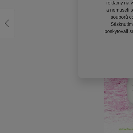
reklamy na vě
a nemuseli s
souborů co
Stisknutím
poskytovali s