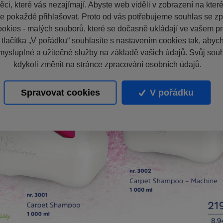
ci, které vás nezajímají. Abyste web viděli v zobrazení na které 
e pokaždé přihlašovat. Proto od vás potřebujeme souhlas se z
okies - malých souborů, které se dočasně ukládají ve vašem pro
 tlačítka „V pořádku“ souhlasíte s nastavením cookies tak, aby
mysluplné a užitečné služby na základě vašich údajů. Svůj sou
kdykoli změnit na stránce zpracování osobních údajů.
Spravovat cookies
V pořádku