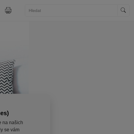
ies)
e na našich
aly se vám