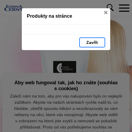
×
Produkty na stránce
Zavřít
Aby web fungoval tak, jak ho znáte (souhlas
s cookies)
Záleží nám na tom, aby pro vás nakupování bylo co nejlepší
zážitkem. Abyste na našich stránkách rychle našli to, co
hledáte, ušetřili spoustu klikání a nezobrazovaly se vám
reklamy na věci, které vás nezajímají. Abyste web viděli
v zobrazení na které jste zvyklí a nemuseli se pokaždé
přihlašovat. Proto od vás potřebujeme souhlas se