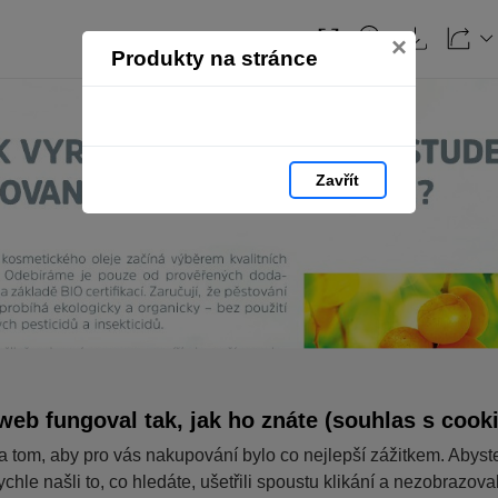
×
Produkty na stránce
Zavřít
web fungoval tak, jak ho znáte (souhlas s cook
a tom, aby pro vás nakupování bylo co nejlepší zážitkem. Abyst
ychle našli to, co hledáte, ušetřili spoustu klikání a nezobrazov