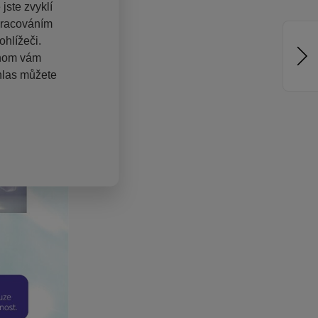
jste zvyklí
pracováním
hlížeči.
chom vám
hlas můžete