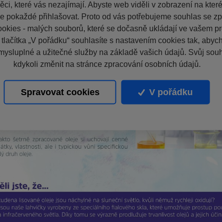
ci, které vás nezajímají. Abyste web viděli v zobrazení na které 
e pokaždé přihlašovat. Proto od vás potřebujeme souhlas se z
okies - malých souborů, které se dočasně ukládají ve vašem pro
 tlačítka „V pořádku“ souhlasíte s nastavením cookies tak, aby
mysluplné a užitečné služby na základě vašich údajů. Svůj sou
kdykoli změnit na stránce zpracování osobních údajů.
Spravovat cookies
V pořádku