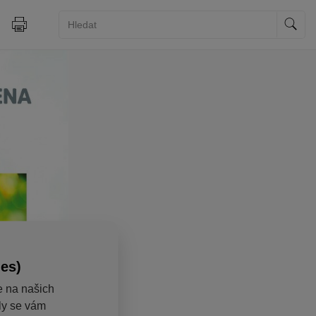
ies)
e na našich
aly se vám