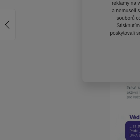
reklamy na vě
a nemuseli s
souborů co
Stisknutím
poskytovali s