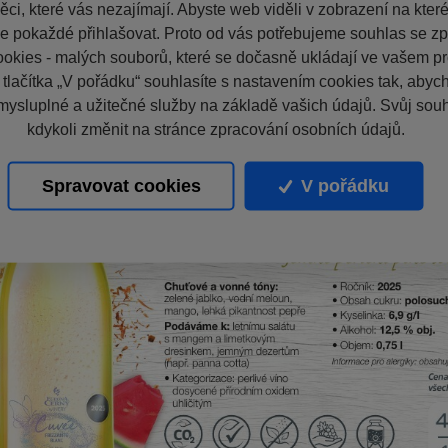
ci, které vás nezajímají. Abyste web viděli v zobrazení na které 
e pokaždé přihlašovat. Proto od vás potřebujeme souhlas se z
okies - malých souborů, které se dočasně ukládají ve vašem pro
 tlačítka „V pořádku“ souhlasíte s nastavením cookies tak, aby
mysluplné a užitečné služby na základě vašich údajů. Svůj sou
kdykoli změnit na stránce zpracování osobních údajů.
Spravovat cookies
V pořádku