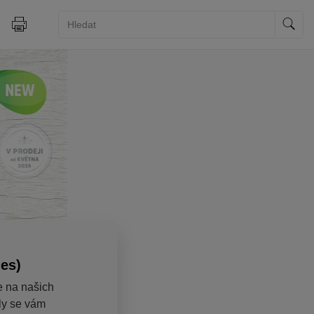
ies)
e na našich
aly se vám