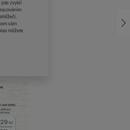
jste zvyklí
pracováním
hlížeči.
chom vám
hlas můžete