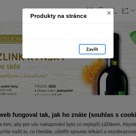
×
Produkty na stránce
Zavřít
web fungoval tak, jak ho znáte (souhlas s cook
a tom, aby pro vás nakupování bylo co nejlepší zážitkem. Abyst
ychle našli to, co hledáte, ušetřili spoustu klikání a nezobrazov