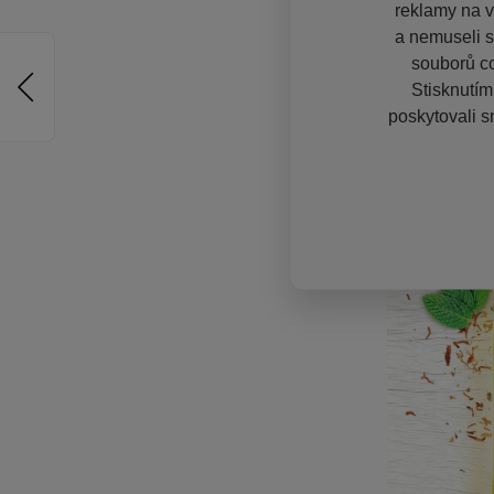
reklamy na vě
a nemuseli s
souborů co
Stisknutím
poskytovali s