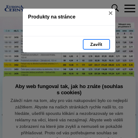
×
Produkty na stránce
Zavřít
Aby web fungoval tak, jak ho znáte (souhlas
s cookies)
Záleží nám na tom, aby pro vás nakupování bylo co nejlepší
zážitkem. Abyste na našich stránkách rychle našli to, co
hledáte, ušetřili spoustu klikání a nezobrazovaly se vám
reklamy na věci, které vás nezajímají. Abyste web viděli
v zobrazení na které jste zvyklí a nemuseli se pokaždé
přihlašovat. Proto od vás potřebujeme souhlas se