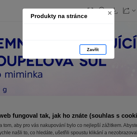
×
Produkty na stránce
Zavřít
web fungoval tak, jak ho znáte (souhlas s cook
a tom, aby pro vás nakupování bylo co nejlepší zážitkem. Abyst
ychle našli to, co hledáte, ušetřili spoustu klikání a nezobrazov