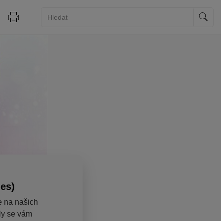
ies)
e na našich
aly se vám