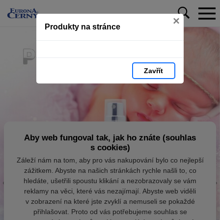
×
Produkty na stránce
Zavřít
Aby web fungoval tak, jak ho znáte (souhlas
s cookies)
Záleží nám na tom, aby pro vás nakupování bylo co nejlepší
zážitkem. Abyste na našich stránkách rychle našli to, co
hledáte, ušetřili spoustu klikání a nezobrazovaly se vám
reklamy na věci, které vás nezajímají. Abyste web viděli
v zobrazení na které jste zvyklí a nemuseli se pokaždé
přihlašovat. Proto od vás potřebujeme souhlas se