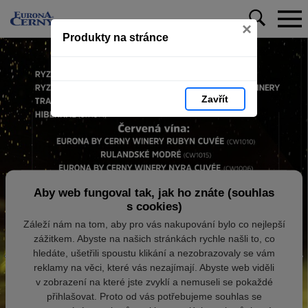
×
Produkty na stránce
Zavřít
Aby web fungoval tak, jak ho znáte (souhlas
s cookies)
Záleží nám na tom, aby pro vás nakupování bylo co nejlepší
zážitkem. Abyste na našich stránkách rychle našli to, co
hledáte, ušetřili spoustu klikání a nezobrazovaly se vám
reklamy na věci, které vás nezajímají. Abyste web viděli
v zobrazení na které jste zvyklí a nemuseli se pokaždé
přihlašovat. Proto od vás potřebujeme souhlas se