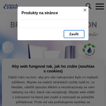
×
Produkty na stránce
Zavřít
Aby web fungoval tak, jak ho znáte (souhlas
s cookies)
Záleží nám na tom, aby pro vás nakupování bylo co nejlepší
zážitkem. Abyste na našich stránkách rychle našli to, co
hledáte, ušetřili spoustu klikání a nezobrazovaly se vám
reklamy na věci, které vás nezajímají. Abyste web viděli
v zobrazení na které jste zvyklí a nemuseli se pokaždé
přihlašovat. Proto od vás potřebujeme souhlas se