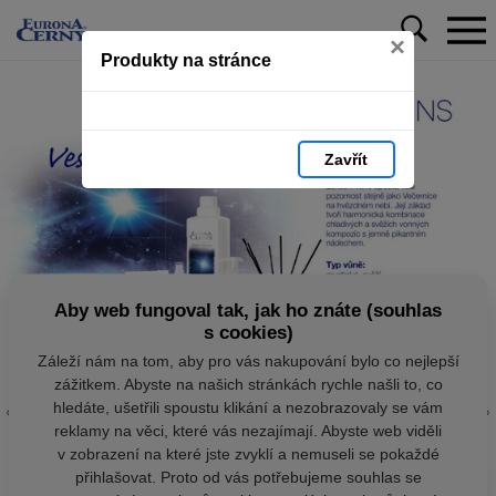
×
Produkty na stránce
Zavřít
Aby web fungoval tak, jak ho znáte (souhlas
s cookies)
Záleží nám na tom, aby pro vás nakupování bylo co nejlepší
zážitkem. Abyste na našich stránkách rychle našli to, co
hledáte, ušetřili spoustu klikání a nezobrazovaly se vám
reklamy na věci, které vás nezajímají. Abyste web viděli
v zobrazení na které jste zvyklí a nemuseli se pokaždé
přihlašovat. Proto od vás potřebujeme souhlas se