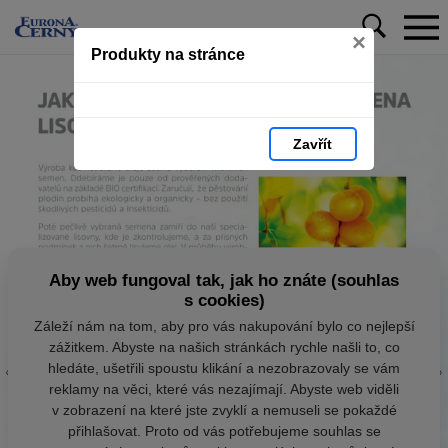
×
Produkty na stránce
Zavřít
Aby web fungoval tak, jak ho znáte (souhlas
s cookies)
Záleží nám na tom, aby pro vás nakupování bylo co nejlepší
zážitkem. Abyste na našich stránkách rychle našli to, co
hledáte, ušetřili spoustu klikání a nezobrazovaly se vám
reklamy na věci, které vás nezajímají. Abyste web viděli
v zobrazení na které jste zvyklí a nemuseli se pokaždé
přihlašovat. Proto od vás potřebujeme souhlas se