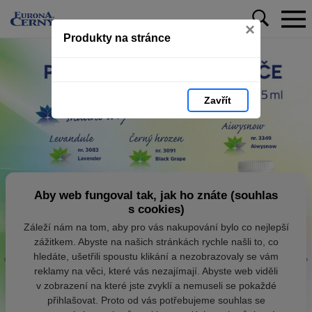
×
Produkty na stránce
Zavřít
Aby web fungoval tak, jak ho znáte (souhlas
s cookies)
Záleží nám na tom, aby pro vás nakupování bylo co nejlepší
zážitkem. Abyste na našich stránkách rychle našli to, co
hledáte, ušetřili spoustu klikání a nezobrazovaly se vám
reklamy na věci, které vás nezajímají. Abyste web viděli
v zobrazení na které jste zvyklí a nemuseli se pokaždé
přihlašovat. Proto od vás potřebujeme souhlas se